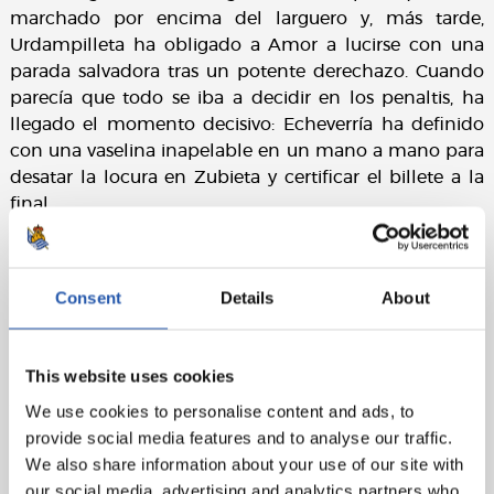
marchado por encima del larguero y, más tarde,
Urdampilleta ha obligado a Amor a lucirse con una
parada salvadora tras un potente derechazo. Cuando
parecía que todo se iba a decidir en los penaltis, ha
llegado el momento decisivo: Echeverría ha definido
con una vaselina inapelable en un mano a mano para
desatar la locura en Zubieta y certificar el billete a la
final.
Un triunfo épico, de los que quedan grabados, que
confirma el enorme trabajo de un equipo que no ha
Consent
Details
About
dejado de creer. El último reto, la gran final por el
ascenso, será a doble partido frente al FC Ona Sant
Adrià. Goazen!!
This website uses cookies
Ficha técnica:
We use cookies to personalise content and ads, to
provide social media features and to analyse our traffic.
Real Sociedad B:
Mendiburu, Etxeberria (Losada, min.
We also share information about your use of our site with
87), Azpirotz, Soroa, Etxebeste (cap.), Carrera,
our social media, advertising and analytics partners who