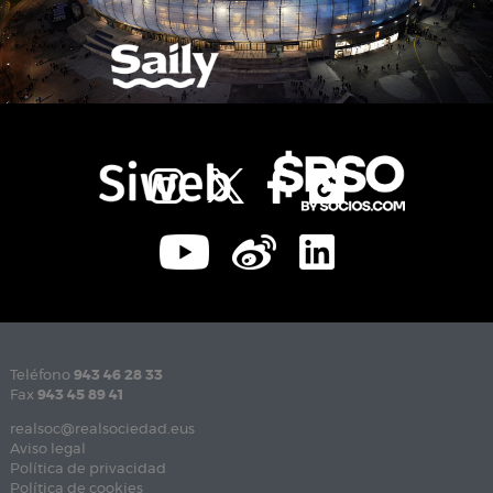
Teléfono
943 46 28 33
Fax
943 45 89 41
realsoc@realsociedad.eus
Aviso legal
Política de privacidad
Política de cookies