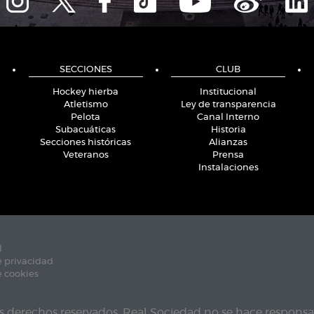
SECCIONES
CLUB
Hockey hierba
Institucional
Atletismo
Ley de transparencia
Pelota
Canal Interno
Subacuáticas
Historia
Secciones históricas
Alianzas
Veteranos
Prensa
Instalaciones
l
e privacidad
e cookies
s derechos reservados. Real Sociedad no se hace responsab