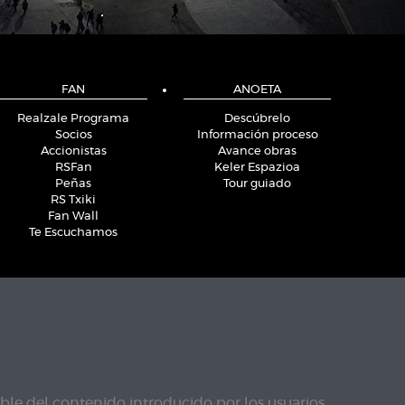
FAN
ANOETA
Realzale Programa
Descúbrelo
Socios
Información proceso
Accionistas
Avance obras
RSFan
Keler Espazioa
Peñas
Tour guiado
RS Txiki
Fan Wall
Te Escuchamos
le del contenido introducido por los usuarios.