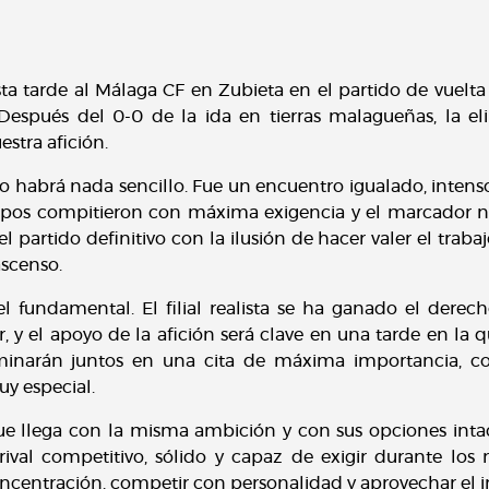
ta tarde al Málaga CF en Zubieta en el partido de vuelta 
Después del 0-0 de la ida en tierras malagueñas, la e
estra afición.
no habrá nada sencillo. Fue un encuentro igualado, intens
uipos compitieron con máxima exigencia y el marcador n
n el partido definitivo con la ilusión de hacer valer el tra
ascenso.
l fundamental. El filial realista se ha ganado el derech
, y el apoyo de la afición será clave en una tarde en la
aminarán juntos en una cita de máxima importancia, c
y especial.
e llega con la misma ambición y con sus opciones intact
ival competitivo, sólido y capaz de exigir durante los 
ncentración, competir con personalidad y aprovechar el i