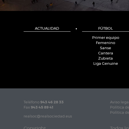
ACTUALIDAD
FÚTBOL
Primer equipo
Femenino
Sanse
Cantera
Zubieta
Liga Genuine
Teléfono
943 46 28 33
Aviso lega
Fax
943 45 89 41
Política d
Política d
realsoc@realsociedad.eus
Copyright
Todos lo