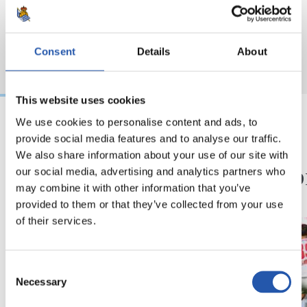
Consent
Details
About
This website uses cookies
We use cookies to personalise content and ads, to
provide social media features and to analyse our traffic.
09/08/2026
08/08/2026
We also share information about your use of our site with
ENTRENAMIENTO
CRÓNICA
Así se van a preparar
Otra p
our social media, advertising and analytics partners who
may combine it with other information that you’ve
nivel
provided to them or that they’ve collected from your use
of their services.
Consent
Necessary
Selection