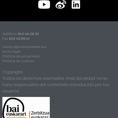
Teléfono
943 46 28 33
Fax
943 45 89 41
realsoc@realsociedad.eus
Aviso legal
Política de privacidad
Política de cookies
Copyright
Todos los derechos reservados. Real Sociedad no se
hace responsable del contenido introducido por los
usuarios.