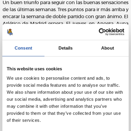
Un buen triunfo para seguir con las buenas sensaciones
de las últimas semanas. Tres puntos para ir más arriba y
encarar la semana de doble partido con gran ánimo. El
Atlético de Madrid espera. El jueves, en Anoeta. Aupa
Real.
Ficha técnica:
Consent
Details
About
UD Las Palmas
: Chichizola, Ximo, Agirregaray (Callery,
min.56), David García, Dani Castellano, Tana (Nacho Gil,
min.65), Ezekiel (Jairo, min.71), Etebo, Javi Castellano,
This website uses cookies
Halilovic Y Erik Exposito.
We use cookies to personalise content and ads, to
provide social media features and to analyse our traffic.
Real Sociedad
: T. Ramírez, Aritz, Llorente R., Raúl
We also share information about your use of our site with
Navas, Rodrigues, Illarra, Zurutuza (Zubeldia, min.75),
our social media, advertising and analytics partners who
Canales, Oyarzabal, Januzaj (Juanmi, min.82) y Willian
may combine it with other information that you’ve
J. (Agirretxe, min.68)
provided to them or that they’ve collected from your use
Gol
: 0-1: Oyarzabal, min.21.
of their services.