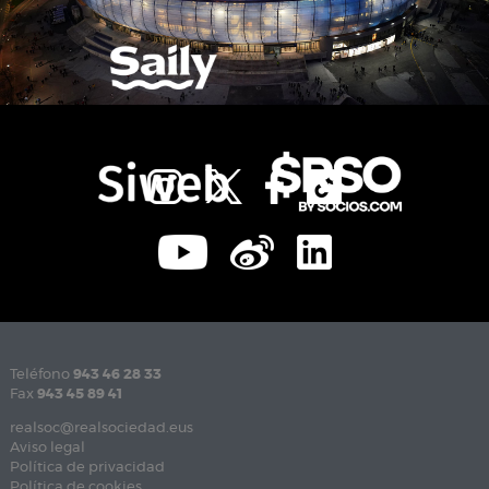
Teléfono
943 46 28 33
Fax
943 45 89 41
realsoc@realsociedad.eus
Aviso legal
Política de privacidad
Política de cookies