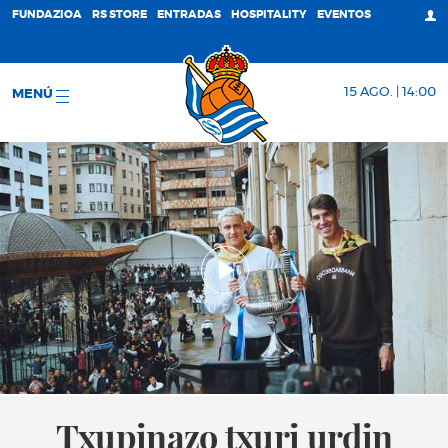
FUNDAZIOA
RS STORE
ENTRADAS
HOSPITALITY
EVENTOS
15 AGO. | 14:00
MENÚ
Txupinazo txuri urdin