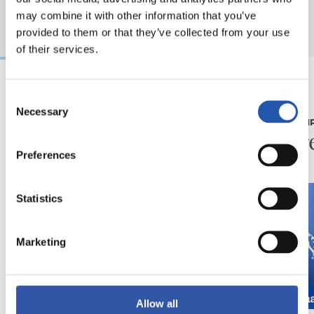
may combine it with other information that you’ve
provided to them or that they’ve collected from your use
of their services.
Consent
08/08/2026
08/08/2026
Necessary
Selection
CRÓNICA
PRIMER EQUI
Otra prueba de alto
En dir
nivel
Preferences
Statistics
Marketing
Allow all