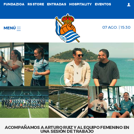
FUNDAZIOA
RS STORE
ENTRADAS
HOSPITALITY
EVENTOS
07 AGO. | 15:30
MENÚ
ACOMPAÑAMOS A ARTURO RUIZ Y AL EQUIPO FEMENINO EN
UNA SESIÓN DE TRABAJO