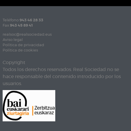
Teléfono
943 46 28 33
Fax
943 45 89 41
realsoc@realsociedad.eus
Aviso legal
Política de privacidad
Política de cookies
Copyright
Todos los derechos reservados. Real Sociedad no se
hace responsable del contenido introducido por los
usuarios.