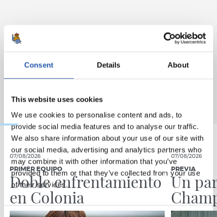
Consent
Details
About
This website uses cookies
We use cookies to personalise content and ads, to
provide social media features and to analyse our traffic.
We also share information about your use of our site with
our social media, advertising and analytics partners who
07/08/2026
07/08/2026
may combine it with other information that you’ve
PRIMER EQUIPO
PREVIA
provided to them or that they’ve collected from your use
Doble enfrentamiento
Un par
of their services.
en Colonia
Champ