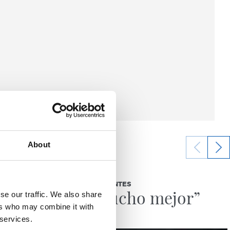
About
03/08/2026
BEÑAT TURRIENTES
jo
“Así mucho mejor”
se our traffic. We also share
ers who may combine it with
 services.