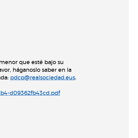
 menor que esté bajo su
avor, háganoslo saber en la
ada:
pdcp@realsociedad.eus
.
9eb4-d09362fb43cd.pdf