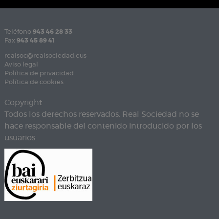
Teléfono
943 46 28 33
Fax
943 45 89 41
realsoc@realsociedad.eus
Aviso legal
Política de privacidad
Política de cookies
Copyright
Todos los derechos reservados. Real Sociedad no se
hace responsable del contenido introducido por los
usuarios.