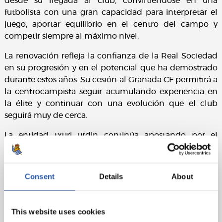
desde su llegada al club, convirtiéndose en una
futbolista con una gran capacidad para interpretar el
juego, aportar equilibrio en el centro del campo y
competir siempre al máximo nivel.
La renovación refleja la confianza de la Real Sociedad
en su progresión y en el potencial que ha demostrado
durante estos años. Su cesión al Granada CF permitirá a
la centrocampista seguir acumulando experiencia en
la élite y continuar con una evolución que el club
seguirá muy de cerca.
La entidad txuri urdin continúa apostando por el
talento de Zubieta como una de las bases de su
proyecto de futuro, asegurando la continuidad de una
jugadora con margen de crecimiento y un fuerte
Consent
Details
About
sentimiento de pertenencia.
Zorionak, Elene!
This website uses cookies