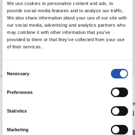
We use cookies to personalise content and ads, to
provide social media features and to analyse our traffic.
We also share information about your use of our site with
our social media, advertising and analytics partners who
may combine it with other information that you’ve
provided to them or that they’ve collected from your use
of their services.
Consent
Necessary
Selection
Preferences
05/08/2026
05/08/2026
ENTREVISTA
ENTRENAMIE
“La Real hace mucho
Afina
Statistics
por los jóvenes”
Marketing