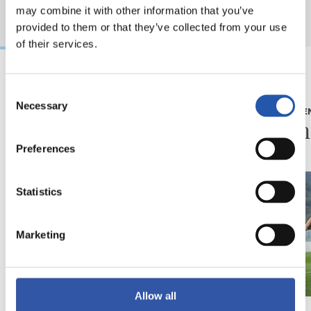
may combine it with other information that you’ve
provided to them or that they’ve collected from your use
of their services.
Consent
05/08/2026
05/08/2026
Necessary
Selection
ENTREVISTA
ENTRENAMIE
“La Real hace mucho
Afina
por los jóvenes”
Preferences
Statistics
Marketing
Allow all