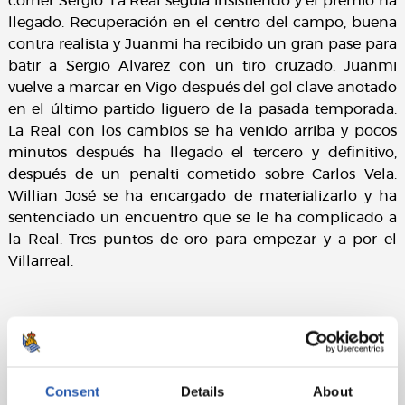
córner Sergio. La Real seguía insistiendo y el premio ha
llegado. Recuperación en el centro del campo, buena
contra realista y Juanmi ha recibido un gran pase para
batir a Sergio Alvarez con un tiro cruzado. Juanmi
vuelve a marcar en Vigo después del gol clave anotado
en el último partido liguero de la pasada temporada.
La Real con los cambios se ha venido arriba y pocos
minutos después ha llegado el tercero y definitivo,
después de un penalti cometido sobre Carlos Vela.
Willian José se ha encargado de materializarlo y ha
sentenciado un encuentro que se le ha complicado a
la Real. Tres puntos de oro para empezar y a por el
Villarreal.
Ficha técnica
:
RC Celta:
Sergio, Hugo Mallo (c), Cabral, Fontás, Jonny,
Consent
Details
About
Wass, Radoja, Jozabed (Lobotka, min. 76), Iago Aspas,