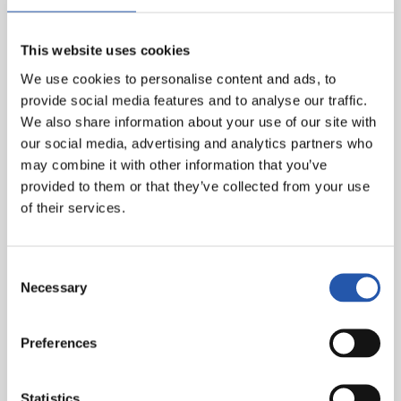
Sisto, Maxi Gómez (Pablo Hdez., min. 66).
Real Sociedad:
Rulli, Odriozola, Aritz, Raúl Navas,
This website uses cookies
Rodrigues, Illarra, X. Prieto (c) (Agirretxe, min. 81),
We use cookies to personalise content and ads, to
Zurutuza, Canales (Carlos V, min. 57), Oyarzabal
provide social media features and to analyse our traffic.
(Juanmi, min. 66), Willian J.
We also share information about your use of our site with
our social media, advertising and analytics partners who
Gol:
1-0: Maxi Gómez, min. 22; 1-1: Oyarzabal, min. 34; 2-
may combine it with other information that you’ve
1: Maxi Gómez, min. 50, 2-2: Juanmi, min. 80; 2-3:
provided to them or that they’ve collected from your use
Willian J. (p), min. 87.
of their services.
Árbitro:
Mateu Lahoz. Ha amonestado a los locales
Maxi Gómez, Jonny, Hugo Mallo, y a Illarramendi por
parte de la Real.
Consent
Necessary
Selection
Preferences
Statistics