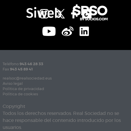
Teléfono
943 46 28 33
Fax
943 45 89 41
realsoc@realsociedad.eus
Aviso legal
Política de privacidad
Política de cookies
Copyright
Todos los derechos reservados. Real Sociedad no se
hace responsable del contenido introducido por los
usuarios.