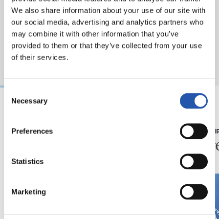
We also share information about your use of our site with
our social media, advertising and analytics partners who
may combine it with other information that you’ve
provided to them or that they’ve collected from your use
of their services.
Consent
Necessary
Selection
08/08/2026
08/08/2026
Preferences
CRÓNICA
PRIMER EQUI
Otra prueba de alto
En dir
nivel
Statistics
Marketing