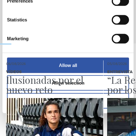
Preferences
Statistics
Marketing
06/08/2026
05/08/2026
Allow all
VÍDEOS
ENTREVISTA
Ilusionadas por el
“La Re
Allow selection
nuevo reto
por lo
Deny