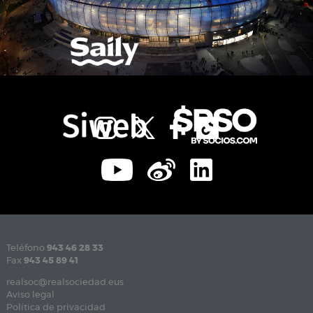
Teléfono
943 46 28 33
Fax
943 45 89 41
realsoc@realsociedad.eus
Aviso legal
Política de privacidad