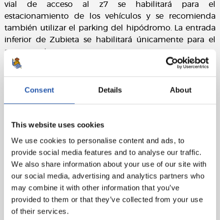
vial de acceso al z7 se habilitará para el
estacionamiento de los vehículos y se recomienda
también utilizar el parking del hipódromo. La entrada
inferior de Zubieta se habilitará únicamente para el
acceso a pie.
Consent
Details
About
En el evento en cuestión la REAL SOCIEDAD DE FÚTBOL procederá a la toma de
This website uses cookies
imágenes, las cuales podrán ser publicadas en canales oficiales del CLUB con fines
We use cookies to personalise content and ads, to
promocionales del acto en cuestión. En caso de no querer que las imágenes en las
provide social media features and to analyse our traffic.
que pueda aparecer Ud. o algún menor que esté bajo su tutela sean publicadas, por
We also share information about your use of our site with
favor, háganoslo saber en la siguiente dirección de correo electrónico, y
our social media, advertising and analytics partners who
procederemos a su inmediata retirada:
pdcp@realsociedad.eus
. La política de
may combine it with other information that you’ve
privacidad correspondiente se encuentra en el siguiente enlace:
provided to them or that they’ve collected from your use
https://cdn.realsociedad.eus//Uploads/CntDetalles/503/1/acd80c62-c8f7-4b75-9eb4-
of their services.
d09362fb43cd.pdf