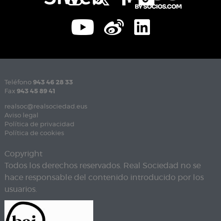
Teléfono
943 46 28 33
Fax
943 45 89 41
realsoc@realsociedad.eus
Aviso legal
Política de privacidad
Política de cookies
Copyright
Todos los derechos reservados. Real Sociedad no se
hace responsable del contenido introducido por los
usuarios.