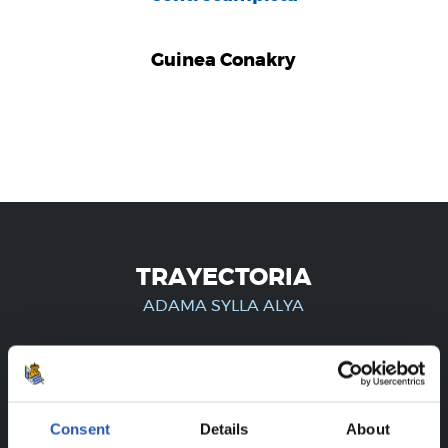
Guinea Conakry
TRAYECTORIA
ADAMA SYLLA ALYA
¡SOLO PARA USUARIOS
REGISTRADOS!
Consent
Details
About