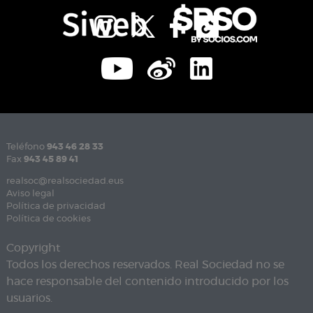
Teléfono
943 46 28 33
Fax
943 45 89 41
realsoc@realsociedad.eus
Aviso legal
Política de privacidad
Política de cookies
Copyright
Todos los derechos reservados. Real Sociedad no se
hace responsable del contenido introducido por los
usuarios.