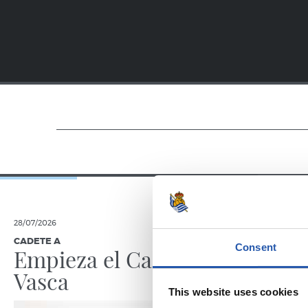
28/07/2026
28/07/2025
CADETE A
ZUBIETA
Consent
Empieza el Cadete
Empiez
Vasca
This website uses cookies