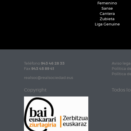
Femenino
Sanse
Cantera
Zubieta
Liga Genuine
Teléfono
943 46 28 33
Aviso lega
Fax
943 45 89 41
Política d
Política d
realsoc@realsociedad.eus
Copyright
Todos lo