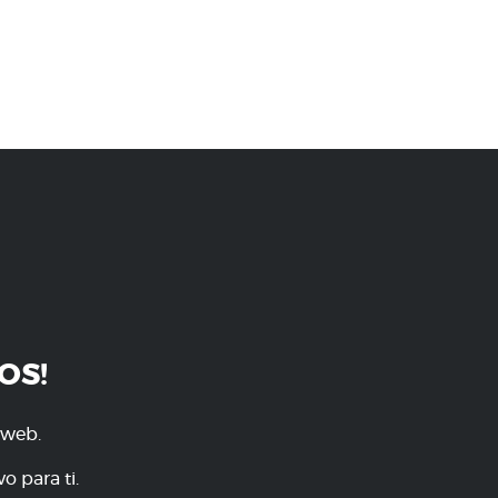
OS!
 web.
o para ti.