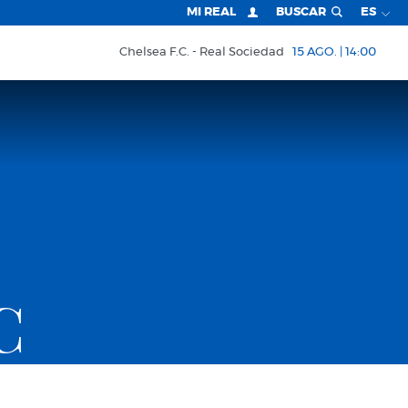
MI REAL
BUSCAR
ES
Chelsea F.C.
Real Sociedad
15 AGO. | 14:00
C