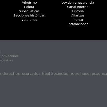
Atletismo
Ley de transparencia
Pelota
Canal Interno
Subacuáticas
Historia
Secciones históricas
Alianzas
Veteranos
Prensa
Instalaciones
l
e privacidad
e cookies
s derechos reservados. Real Sociedad no se hace responsab