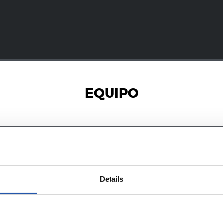
EQUIPO
29/07/2024
CADETE A
Details
an los cadetes
Arrancan los c