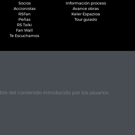
Socios
Información proceso
Accionistas
Avance obras
RSFan
Keler Espazioa
Peñas
Tour guiado
RS Txiki
Fan Wall
Te Escuchamos
le del contenido introducido por los usuarios.