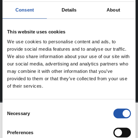
¡SOLO PARA USUARIOS
Consent
Details
About
REGISTRADOS!
This website uses cookies
Este contenido es solo para los usuarios registrados en
nuestra web.
We use cookies to personalise content and ads, to
provide social media features and to analyse our traffic.
Regístrate haciendo clic en el
Login
y disfruta de
We also share information about your use of our site with
contenido exclusivo para ti.
our social media, advertising and analytics partners who
may combine it with other information that you’ve
provided to them or that they’ve collected from your use
of their services.
Consent
Necessary
Selection
EQUIPO
Preferences