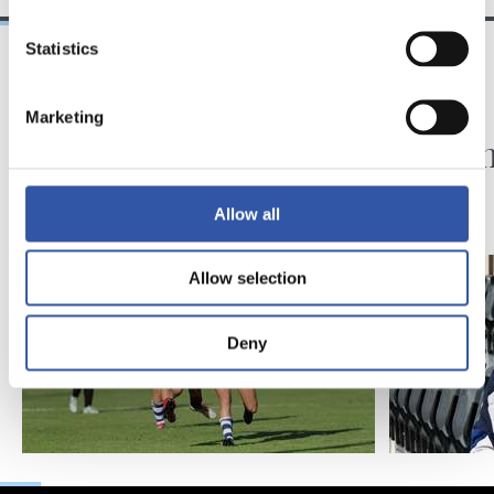
Statistics
07/08/2026
06/08/2026
Marketing
FUTBOL
VÍDEOS
Minutos para seguir
Ilusio
creciendo
nuevo 
Allow all
Allow selection
Deny