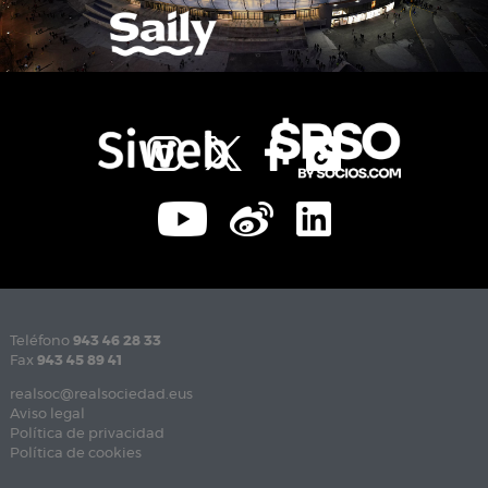
Teléfono
943 46 28 33
Fax
943 45 89 41
realsoc@realsociedad.eus
Aviso legal
Política de privacidad
Política de cookies