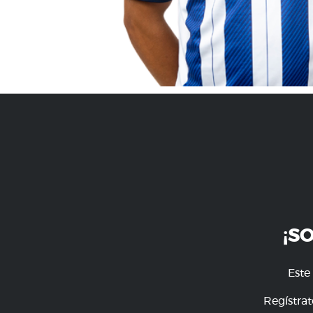
¡S
Este
Regístrat