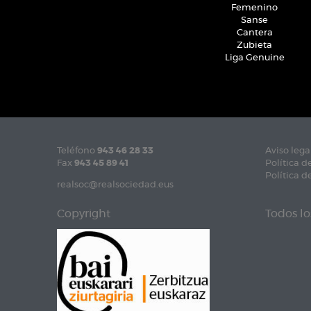
Femenino
Sanse
Cantera
Zubieta
Liga Genuine
Teléfono
943 46 28 33
Aviso lega
Fax
943 45 89 41
Política d
Política d
realsoc@realsociedad.eus
Copyright
Todos lo