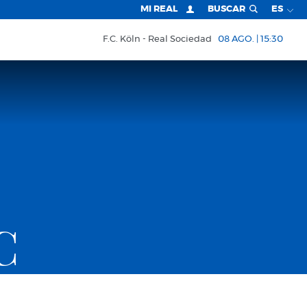
MI REAL
BUSCAR
ES
F.C. Köln
Real Sociedad
08 AGO. | 15:30
C