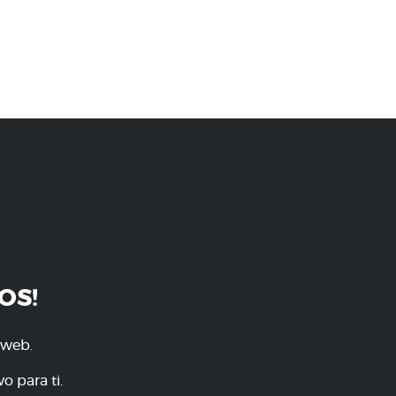
OS!
 web.
o para ti.