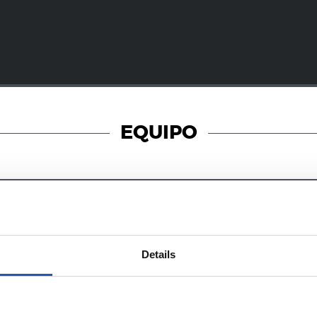
EQUIPO
07/08/2026
PO
PREVIA
Details
enfrentamiento
Un partido de
onia
Champions