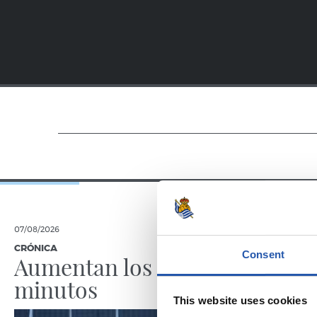
07/08/2026
07/08/2026
CRÓNICA
PRIMER EQUI
Consent
Aumentan los
Doble 
minutos
en Col
This website uses cookies