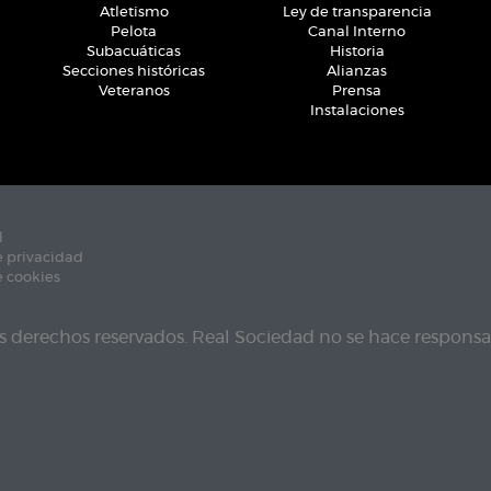
Atletismo
Ley de transparencia
Pelota
Canal Interno
Subacuáticas
Historia
Secciones históricas
Alianzas
Veteranos
Prensa
Instalaciones
l
e privacidad
e cookies
s derechos reservados. Real Sociedad no se hace responsab