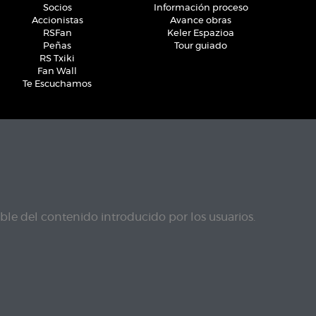
Socios
Información proceso
Accionistas
Avance obras
RSFan
Keler Espazioa
Peñas
Tour guiado
RS Txiki
Fan Wall
Te Escuchamos
le del contenido introducido por los usuarios.