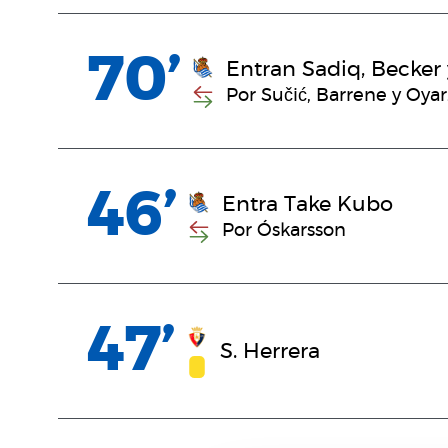
70’
Entran Sadiq, Becker 
Por Sučić, Barrene y Oya
46’
Entra Take Kubo
Por Óskarsson
47’
S. Herrera