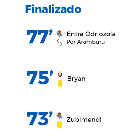
Finalizado
77’
Entra Odriozola
Por Aramburu
75’
Bryan
73’
Zubimendi