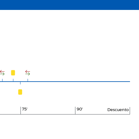
75'
90'
Descuento