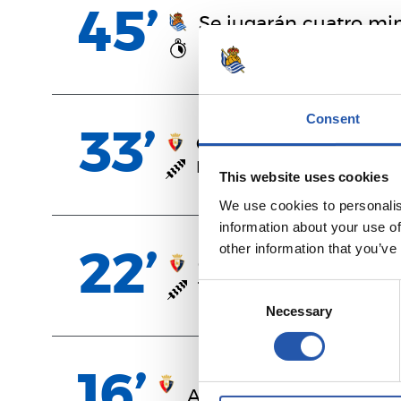
45’
Se jugarán cuatro mi
AUPA REAL!
Consent
33’
Gol del Osasuna
Budimir
This website uses cookies
We use cookies to personalis
information about your use of
other information that you’ve
22’
Gol del Osasuna
Torró
Consent
Necessary
Selection
16’
Aimar