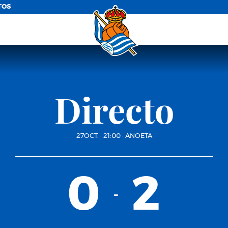
TOS
Directo
27OCT.
·
21:00
·
ANOETA
0
2
-