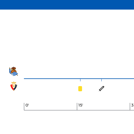
0'
15'
3