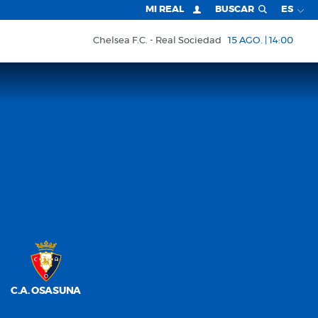
MI REAL
BUSCAR
ES
Chelsea F.C.
Real Sociedad
15 AGO. | 14:00
C.A. OSASUNA