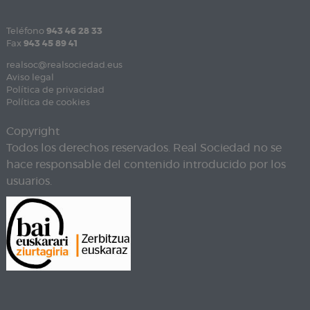
Teléfono
943 46 28 33
Fax
943 45 89 41
realsoc@realsociedad.eus
Aviso legal
Política de privacidad
Política de cookies
Copyright
Todos los derechos reservados. Real Sociedad no se
hace responsable del contenido introducido por los
usuarios.