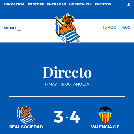
FUNDAZIOA
RS STORE
ENTRADAS
HOSPITALITY
EVENTOS
15 AGO. | 14:00
MENÚ
Directo
17MAY.
·
19:00
·
ANOETA
3
4
-
REAL SOCIEDAD
VALENCIA C.F.