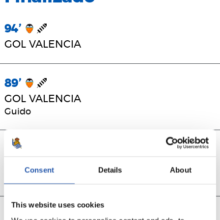
94’
GOL VALENCIA
89’
GOL VALENCIA
Guido
63’
GOOOOOOOL
Consent
Details
About
Orri Óskarsson
This website uses cookies
60’