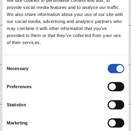
We use cookies to personalise content and ads, to
GOOOOOOOOOOL
provide social media features and to analyse our traffic.
We also share information about your use of our site with
Tárrega (pp)
our social media, advertising and analytics partners who
may combine it with other information that you’ve
provided to them or that they’ve collected from your use
23’
of their services.
GOL VALENCIA
Hugo Duro
Consent
Necessary
Selection
8’
GOL VALENCIA
Preferences
Javi Guerra
Statistics
2’
Marketing
GOOOOOOOOOOOL