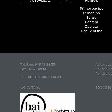
ACTUALIDAD
FÚTBOL
Primer equipo
Femenino
Sanse
Cantera
Zubieta
Liga Genuine
Teléfono
943 46 28 33
Aviso lega
Fax
943 45 89 41
Política d
Política d
realsoc@realsociedad.eus
Copyright
Todos lo