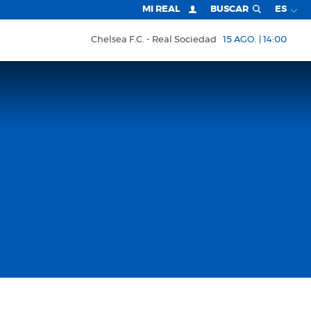
MI REAL
BUSCAR
ES
Chelsea F.C.
Real Sociedad
15 AGO. | 14:00