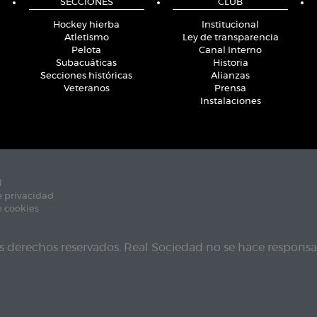
SECCIONES
CLUB
Hockey hierba
Institucional
Atletismo
Ley de transparencia
Pelota
Canal Interno
Subacuáticas
Historia
Secciones históricas
Alianzas
Veteranos
Prensa
Instalaciones
l
e privacidad
e cookies
s derechos reservados. Real Sociedad no se hace responsab