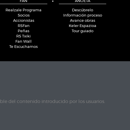
FAN
ANOETA
Realzale Programa
Descúbrelo
Socios
Información proceso
Accionistas
Avance obras
RSFan
Keler Espazioa
Peñas
Tour guiado
RS Txiki
Fan Wall
Te Escuchamos
le del contenido introducido por los usuarios.