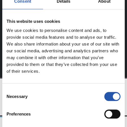
Consent
Details
About
Este contenido es solo para los usuarios registrados en
nuestra web.
This website uses cookies
We use cookies to personalise content and ads, to
Regístrate haciendo clic en el
Login
y disfruta de
provide social media features and to analyse our traffic.
contenido exclusivo para ti.
We also share information about your use of our site with
our social media, advertising and analytics partners who
may combine it with other information that you’ve
provided to them or that they’ve collected from your use
of their services.
Consent
EQUIPO
Necessary
Selection
Preferences