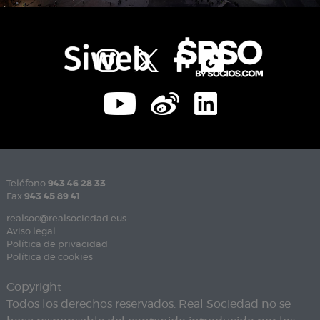
Teléfono
943 46 28 33
Fax
943 45 89 41
realsoc@realsociedad.eus
Aviso legal
Política de privacidad
Política de cookies
Copyright
Todos los derechos reservados. Real Sociedad no se