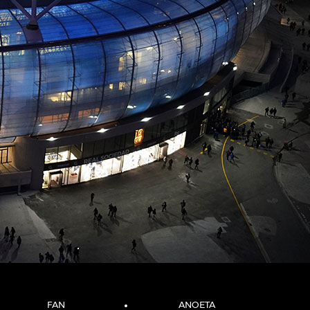
FAN
ANOETA