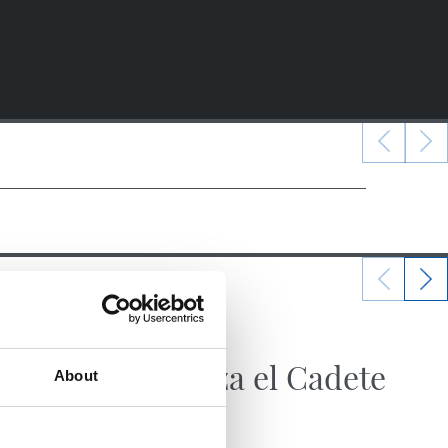
28/07/2026
CADETE A
Empieza el Cadete
About
Vasca