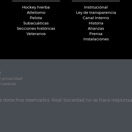
Hockey hierba
Institucional
Atletismo
Ley de transparencia
Pelota
Canal Interno
Subacuáticas
Historia
Secciones históricas
Alianzas
Veteranos
Prensa
Instalaciones
l
e privacidad
e cookies
s derechos reservados. Real Sociedad no se hace responsab