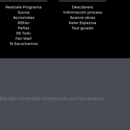
Realzale Programa
Descúbrelo
Socios
Información proceso
Accionistas
Avance obras
RSFan
Keler Espazioa
Peñas
Tour guiado
RS Txiki
Fan Wall
Te Escuchamos
le del contenido introducido por los usuarios.