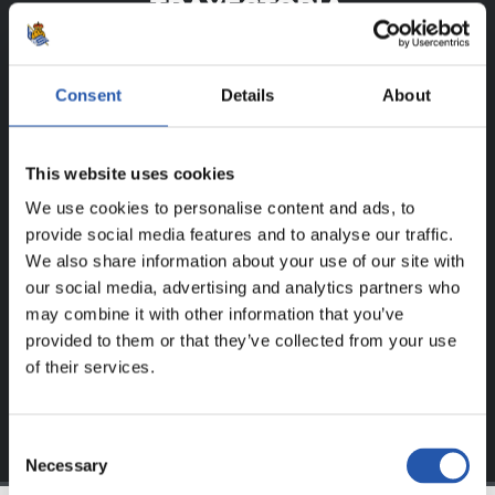
TRAYECTORIA
JUNE RAMOS DEL CAMPO
Consent
Details
About
¡SOLO PARA USUARIOS
This website uses cookies
REGISTRADOS!
We use cookies to personalise content and ads, to
provide social media features and to analyse our traffic.
Este contenido es solo para los usuarios registrados en
We also share information about your use of our site with
nuestra web.
our social media, advertising and analytics partners who
Regístrate haciendo clic en el
Login
y disfruta de
may combine it with other information that you’ve
contenido exclusivo para ti.
provided to them or that they’ve collected from your use
of their services.
Consent
Necessary
Selection