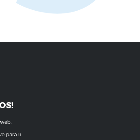
OS!
 web.
o para ti.