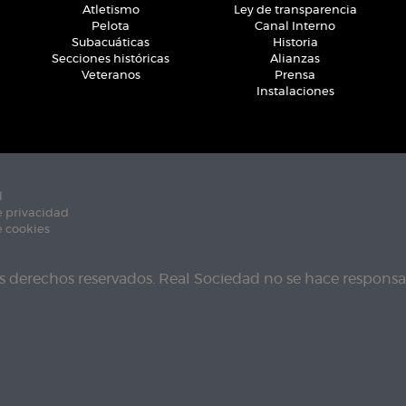
Atletismo
Ley de transparencia
Pelota
Canal Interno
Subacuáticas
Historia
Secciones históricas
Alianzas
Veteranos
Prensa
Instalaciones
l
e privacidad
e cookies
s derechos reservados. Real Sociedad no se hace responsab