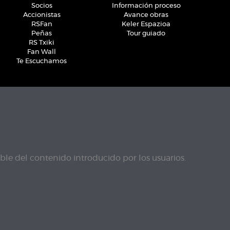
Socios
Información proceso
Accionistas
Avance obras
RSFan
Keler Espazioa
Peñas
Tour guiado
RS Txiki
Fan Wall
Te Escuchamos
le del contenido introducido por los usuarios.