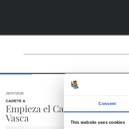
28/07/2026
28/07/2025
CADETE A
ZUBIETA
Consent
Empieza el Cadete
Empiez
Vasca
This website uses cookies