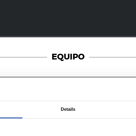
EQUIPO
29/07/2024
CADETE A
Details
an los cadetes
Arrancan los c