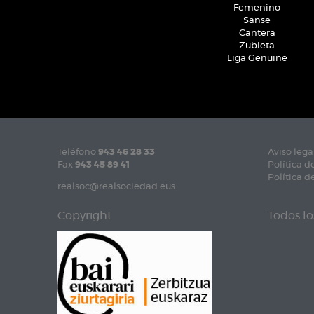
Femenino
Sanse
Cantera
Zubieta
Liga Genuine
Teléfono
943 46 28 33
Aviso lega
Fax
943 45 89 41
Política d
Política d
realsoc@realsociedad.eus
Copyright
Todos lo