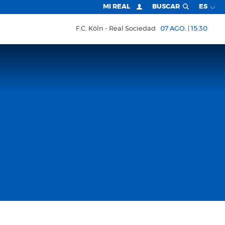
MI REAL
BUSCAR
ES
F.C. Köln
Real Sociedad
07 AGO. | 15:30