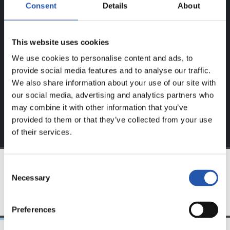
REGISTRADOS!
Consent
Details
About
Este contenido es solo para los usuarios registrados en
This website uses cookies
nuestra web.
We use cookies to personalise content and ads, to
Regístrate haciendo clic en el
Login
y disfruta de
provide social media features and to analyse our traffic.
contenido exclusivo para ti.
We also share information about your use of our site with
our social media, advertising and analytics partners who
may combine it with other information that you’ve
provided to them or that they’ve collected from your use
of their services.
Consent
Necessary
EQUIPO
Selection
Preferences