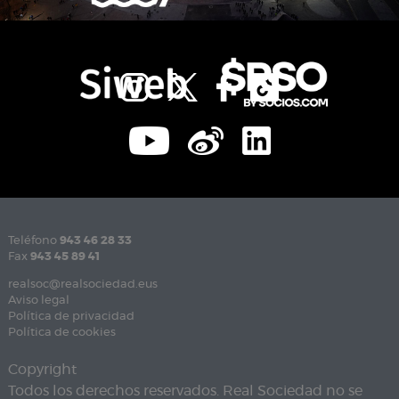
Teléfono
943 46 28 33
Fax
943 45 89 41
realsoc@realsociedad.eus
Aviso legal
Política de privacidad
Política de cookies
Copyright
Todos los derechos reservados. Real Sociedad no se