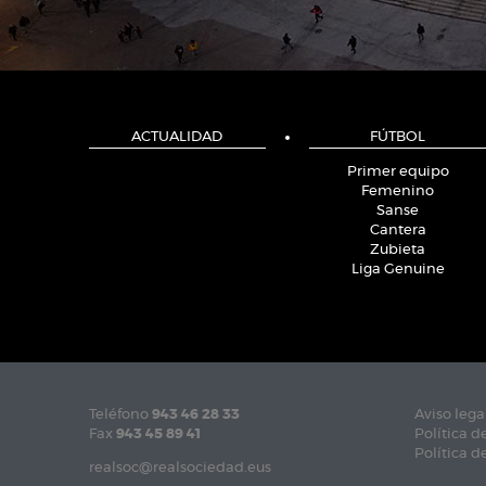
ACTUALIDAD
FÚTBOL
Primer equipo
Femenino
Sanse
Cantera
Zubieta
Liga Genuine
Teléfono
943 46 28 33
Aviso lega
Fax
943 45 89 41
Política d
Política d
realsoc@realsociedad.eus