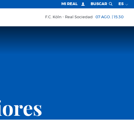
MI REAL
BUSCAR
ES
F.C. Köln
Real Sociedad
07 AGO. | 15:30
iores