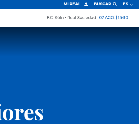
MI REAL
BUSCAR
ES
F.C. Köln
Real Sociedad
07 AGO. | 15:30
iores