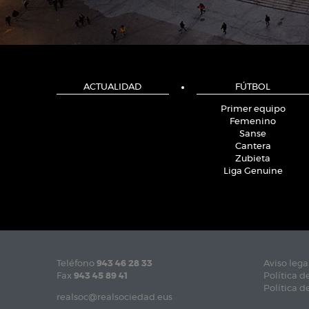
ACTUALIDAD
FÚTBOL
Primer equipo
Femenino
Sanse
Cantera
Zubieta
Liga Genuine
Teléfono
943 46 28 33
Aviso lega
Fax
943 45 89 41
Política d
Política d
realsoc@realsociedad.eus