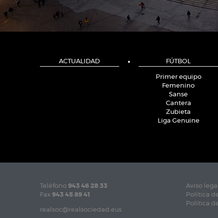
ACTUALIDAD
FÚTBOL
Primer equipo
Femenino
Sanse
Cantera
Zubieta
Liga Genuine
Teléfono
943 46 28 33
Aviso lega
Fax
943 45 89 41
Política d
Política d
realsoc@realsociedad.eus