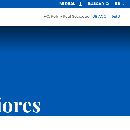
MI REAL
BUSCAR
ES
F.C. Köln
Real Sociedad
08 AGO. | 15:30
iores