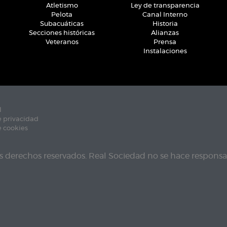
Atletismo
Ley de transparencia
Pelota
Canal Interno
Subacuáticas
Historia
Secciones históricas
Alianzas
Veteranos
Prensa
Instalaciones
l
e privacidad
e cookies
s derechos reservados. Real Sociedad no se hace responsab