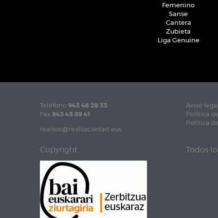
Femenino
Sanse
Cantera
Zubieta
Liga Genuine
Teléfono
943 46 28 33
Aviso lega
Fax
943 45 89 41
Política d
Política d
realsoc@realsociedad.eus
Copyright
Todos lo