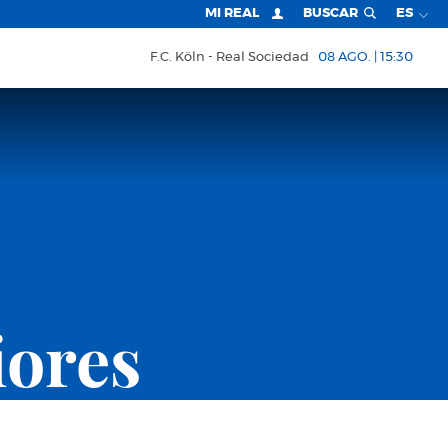
MI REAL
BUSCAR
ES
F.C. Köln
Real Sociedad
08 AGO. | 15:30
iores