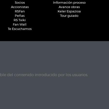
Socios
Información proceso
Accionistas
Avance obras
RSFan
Keler Espazioa
Peñas
Tour guiado
RS Txiki
Fan Wall
Te Escuchamos
le del contenido introducido por los usuarios.