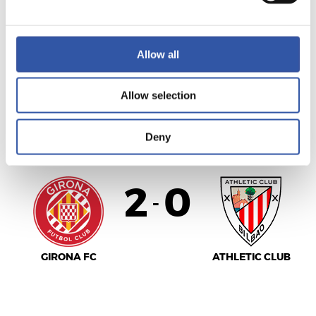
U.D. LAS PALMAS
MÁLAGA CF
Allow all
Allow selection
LALIGA
Deny
FINALIZADO
2
0
-
GIRONA FC
ATHLETIC CLUB