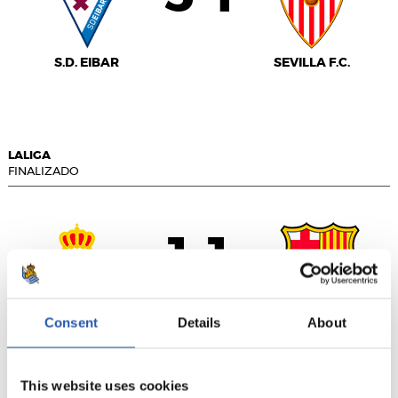
S.D. EIBAR
SEVILLA F.C.
LALIGA
FINALIZADO
1
1
-
Consent
Details
About
R.C.D. ESPANYOL
F.C. BARCELONA
This website uses cookies