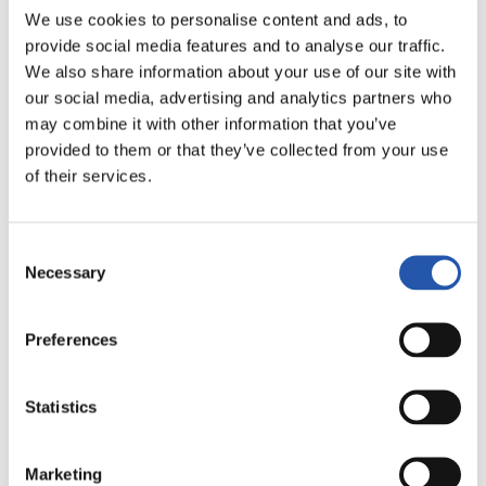
We use cookies to personalise content and ads, to
LALIGA
FINALIZADO
provide social media features and to analyse our traffic.
We also share information about your use of our site with
our social media, advertising and analytics partners who
may combine it with other information that you’ve
1
0
-
provided to them or that they’ve collected from your use
of their services.
U.D. LAS PALMAS
MÁLAGA C.F.
Consent
Necessary
Selection
Preferences
LALIGA
FINALIZADO
Statistics
1
0
-
Marketing