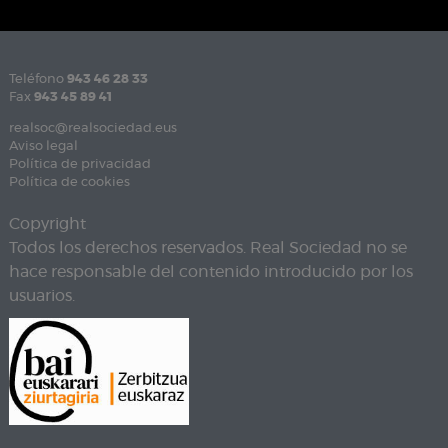
Teléfono
943 46 28 33
Fax
943 45 89 41
realsoc@realsociedad.eus
Aviso legal
Política de privacidad
Política de cookies
Copyright
Todos los derechos reservados. Real Sociedad no se
hace responsable del contenido introducido por los
usuarios.