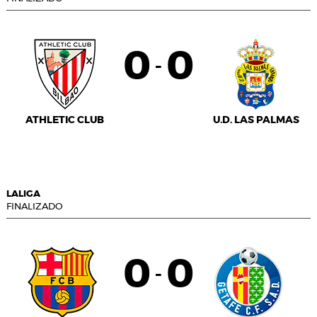
0
0
-
ATHLETIC CLUB
U.D. LAS PALMAS
LALIGA
FINALIZADO
0
0
-