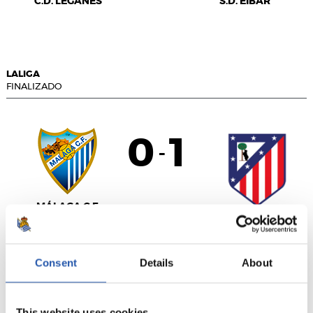
C.D. LEGANÉS
S.D. EIBAR
LALIGA
FINALIZADO
0
1
-
MÁLAGA C.F.
ATLÉTICO DE
MADRID
Consent
Details
About
LALIGA
This website uses cookies