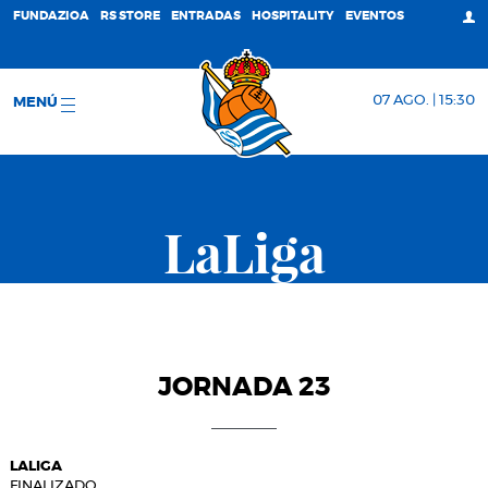
FUNDAZIOA
RS STORE
ENTRADAS
HOSPITALITY
EVENTOS
07 AGO. | 15:30
MENÚ
LaLiga
JORNADA 23
LALIGA
FINALIZADO