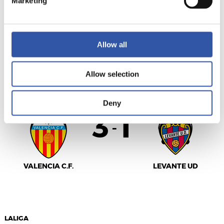
Marketing
SEVILLA F.C.
GIRONA FC
Allow all
LALIGA
Allow selection
FINALIZADO
Deny
3
1
-
VALENCIA C.F.
LEVANTE UD
LALIGA