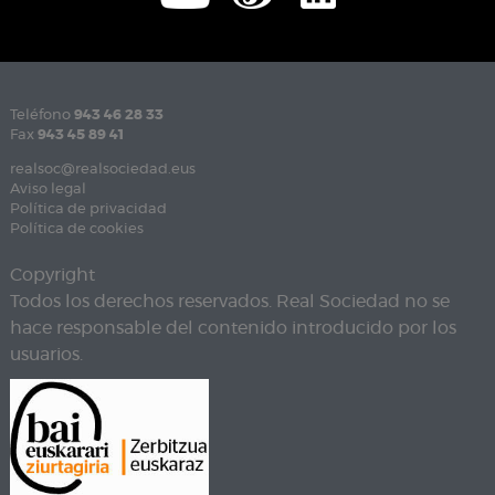
Teléfono
943 46 28 33
Fax
943 45 89 41
realsoc@realsociedad.eus
Aviso legal
Política de privacidad
Política de cookies
Copyright
Todos los derechos reservados. Real Sociedad no se
hace responsable del contenido introducido por los
usuarios.