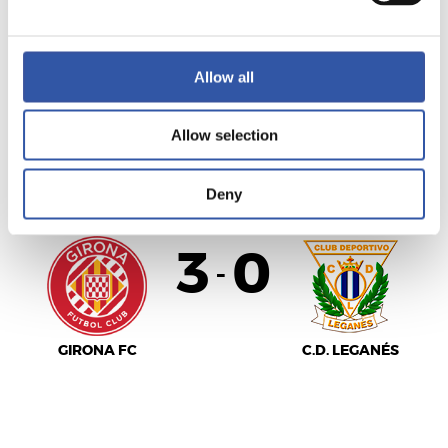
MÁLAGA C.F.
VALENCIA C.F.
Allow all
Allow selection
LALIGA
FINALIZADO
Deny
3
0
-
GIRONA FC
C.D. LEGANÉS