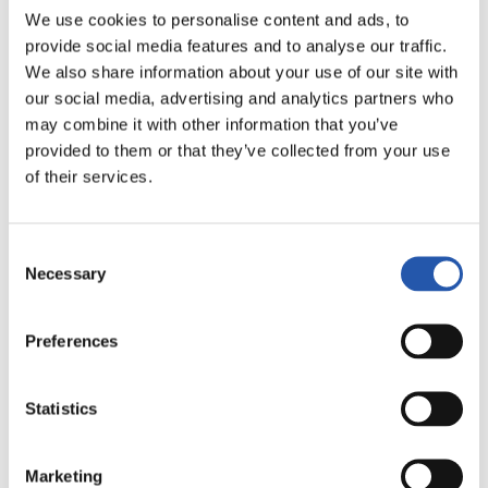
We use cookies to personalise content and ads, to
LALIGA
FINALIZADO
provide social media features and to analyse our traffic.
We also share information about your use of our site with
our social media, advertising and analytics partners who
may combine it with other information that you’ve
1
2
-
provided to them or that they’ve collected from your use
of their services.
U.D. LAS PALMAS
SEVILLA F.C.
Consent
Necessary
Selection
Preferences
LALIGA
FINALIZADO
Statistics
1
2
-
Marketing