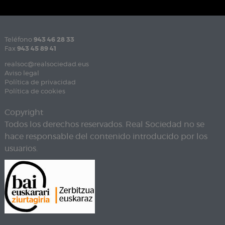
Teléfono
943 46 28 33
Fax
943 45 89 41
realsoc@realsociedad.eus
Aviso legal
Política de privacidad
Política de cookies
Copyright
Todos los derechos reservados. Real Sociedad no se
hace responsable del contenido introducido por los
usuarios.