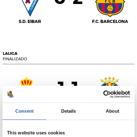
S.D. EIBAR
F.C. BARCELONA
LALIGA
FINALIZADO
1
1
-
Consent
Details
About
R.C.D. ESPANYOL
VILLARREAL C.F.
This website uses cookies