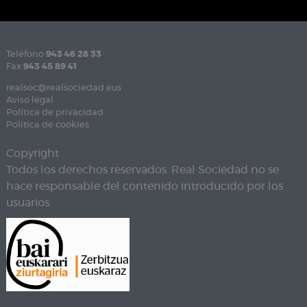
Teléfono
943 46 28 33
Fax
943 45 89 41
realsoc@realsociedad.eus
Aviso legal
Política de privacidad
Política de cookies
Copyright
Todos los derechos reservados. Real Sociedad no se
hace responsable del contenido introducido por los
usuarios.