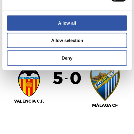
VALENCIA C.F.
MÁLAGA C.F.
Allow all
Allow selection
LALIGA
FINALIZADO
Deny
5
0
-
VALENCIA C.F.
MÁLAGA CF