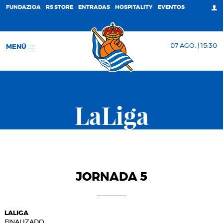
FUNDAZIOA
RS STORE
ENTRADAS
HOSPITALITY
EVENTOS
07 AGO. | 15:30
MENÚ
LaLiga
JORNADA 5
LALIGA
FINALIZADO