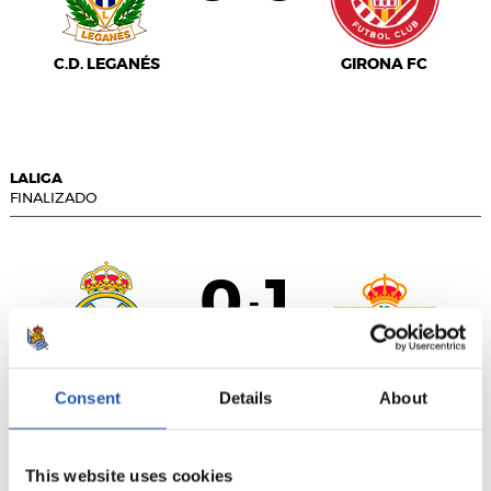
C.D. LEGANÉS
GIRONA FC
LALIGA
FINALIZADO
0
1
-
REAL MADRID
REAL BETIS
Consent
Details
About
This website uses cookies