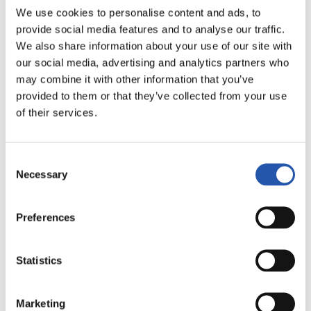
LALIGA
We use cookies to personalise content and ads, to
FINALIZADO
provide social media features and to analyse our traffic.
We also share information about your use of our site with
our social media, advertising and analytics partners who
2
0
-
may combine it with other information that you’ve
provided to them or that they’ve collected from your use
of their services.
SEVILLA F.C.
MÁLAGA C.F.
Consent
Necessary
Selection
LALIGA
Preferences
FINALIZADO
Statistics
2
0
-
Marketing