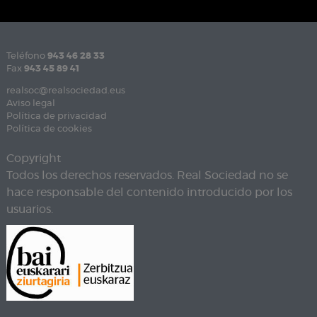
Teléfono
943 46 28 33
Fax
943 45 89 41
realsoc@realsociedad.eus
Aviso legal
Política de privacidad
Política de cookies
Copyright
Todos los derechos reservados. Real Sociedad no se
hace responsable del contenido introducido por los
usuarios.