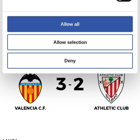
SEVILLA F.C.
MÁLAGA CF
Allow all
Allow selection
LALIGA
FINALIZADO
Deny
3
2
-
VALENCIA C.F.
ATHLETIC CLUB