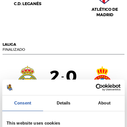
C.D. LEGANÉS
ATLÉTICO DE
MADRID
LALIGA
FINALIZADO
2
0
-
REAL MADRID
R.C.D. ESPANYOL
Consent
Details
About
This website uses cookies