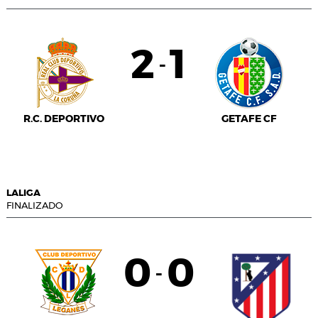
2
1
-
R.C. DEPORTIVO
GETAFE CF
LALIGA
FINALIZADO
0
0
-