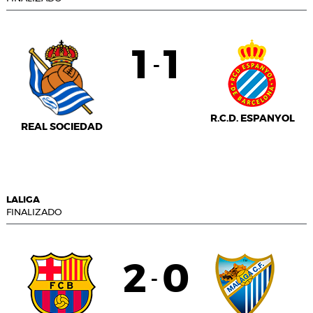
1
1
-
R.C.D. ESPANYOL
REAL SOCIEDAD
LALIGA
FINALIZADO
2
0
-