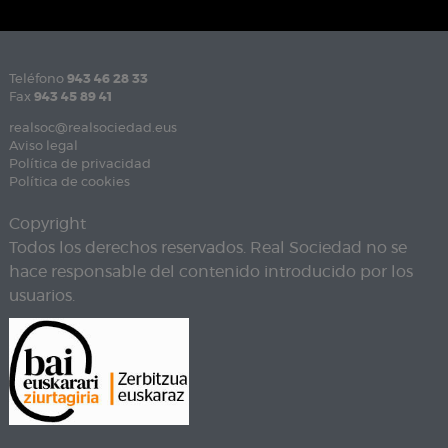
Teléfono
943 46 28 33
Fax
943 45 89 41
realsoc@realsociedad.eus
Aviso legal
Política de privacidad
Política de cookies
Copyright
Todos los derechos reservados. Real Sociedad no se
hace responsable del contenido introducido por los
usuarios.