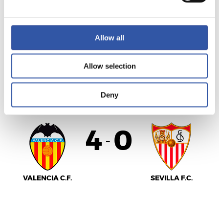
REAL MADRID
S.D. EIBAR
Allow all
Allow selection
LALIGA
Deny
FINALIZADO
4
0
-
VALENCIA C.F.
SEVILLA F.C.