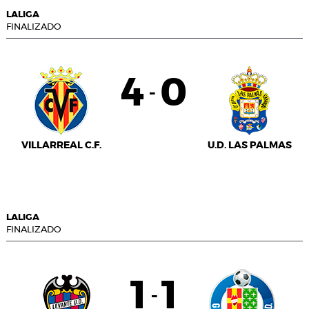
LALIGA
FINALIZADO
4
0
-
VILLARREAL C.F.
U.D. LAS PALMAS
LALIGA
FINALIZADO
1
1
-