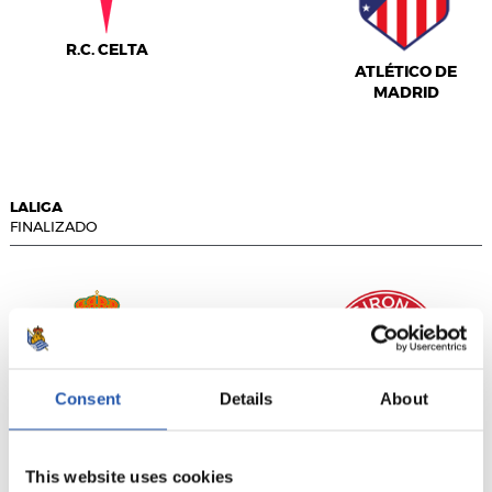
R.C. CELTA
ATLÉTICO DE
MADRID
LALIGA
FINALIZADO
1
2
-
Consent
Details
About
R.C. DEPORTIVO
GIRONA FC
This website uses cookies