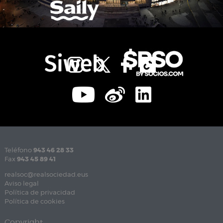
Teléfono
943 46 28 33
Fax
943 45 89 41
realsoc@realsociedad.eus
Aviso legal
Política de privacidad
Política de cookies
Copyright