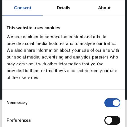
Consent
Details
About
¡SOLO PARA USUARIOS
REGISTRADOS!
This website uses cookies
Este contenido es solo para los usuarios registrados en
We use cookies to personalise content and ads, to
nuestra web.
provide social media features and to analyse our traffic.
We also share information about your use of our site with
Regístrate haciendo clic en el
Login
y disfruta de
our social media, advertising and analytics partners who
contenido exclusivo para ti.
may combine it with other information that you’ve
provided to them or that they’ve collected from your use
of their services.
Consent
Necessary
Selection
EQUIPO
Preferences