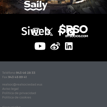
Teléfono
943 46 28 33
Fax
943 45 89 41
realsoc@realsociedad.eus
Aviso legal
Política de privacidad
Política de cookies