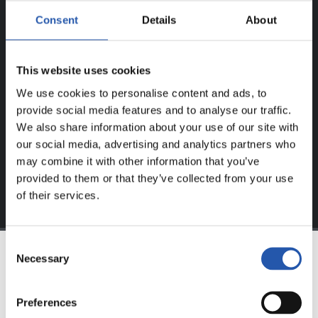
¡SOLO PARA USUARIOS
Consent
Details
About
REGISTRADOS!
Este contenido es solo para los usuarios registrados en
This website uses cookies
nuestra web.
We use cookies to personalise content and ads, to
provide social media features and to analyse our traffic.
Regístrate haciendo clic en el
Login
y disfruta de
We also share information about your use of our site with
contenido exclusivo para ti.
our social media, advertising and analytics partners who
may combine it with other information that you’ve
provided to them or that they’ve collected from your use
of their services.
Consent
Necessary
Selection
EQUIPO
Preferences