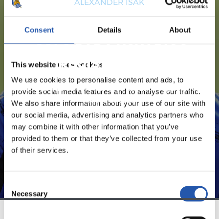
ALEXANDER ISAK
Consent
Details
About
¡SOLO PARA USUARIOS
REGISTRADOS!
This website uses cookies
We use cookies to personalise content and ads, to
Este contenido es solo para los usuarios registrados en
provide social media features and to analyse our traffic.
nuestra web.
We also share information about your use of our site with
our social media, advertising and analytics partners who
Regístrate haciendo clic en el
Login
y disfruta de
may combine it with other information that you’ve
contenido exclusivo para ti.
provided to them or that they’ve collected from your use
of their services.
Consent
Necessary
Selection