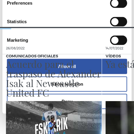
Preferences
EQUIPO
Statistics
Marketing
26/08/2022
14/07/2022
COMUNICADOS OFICIALES
VÍDEOS
Acuerdo para el
Ya est
Allow all
traspaso de Alexander
Isak al Newcastle
Allow selection
United FC
Deny