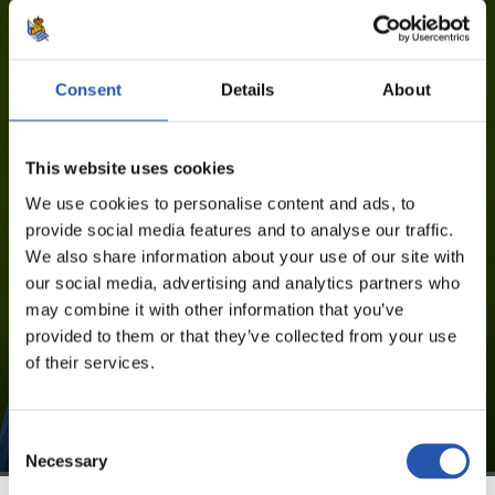
BEÑAT TURRIENTES IMAZ
Consent
Details
About
¡SOLO PARA USUARIOS
REGISTRADOS!
This website uses cookies
We use cookies to personalise content and ads, to
Este contenido es solo para los usuarios registrados en
provide social media features and to analyse our traffic.
nuestra web.
We also share information about your use of our site with
our social media, advertising and analytics partners who
Regístrate haciendo clic en el
Login
y disfruta de
may combine it with other information that you’ve
contenido exclusivo para ti.
provided to them or that they’ve collected from your use
of their services.
Consent
Necessary
Selection