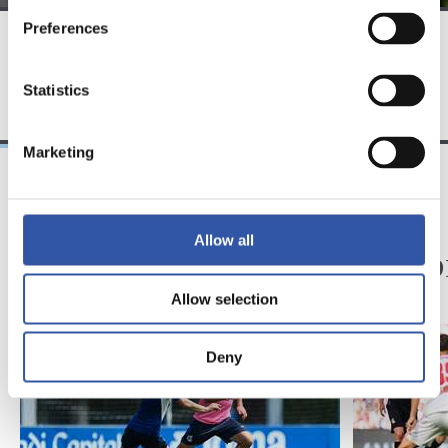
Preferences
EQUIPO
Statistics
Marketing
09/08/2026
08/08/2026
Allow all
ENTRENAMIENTO
CRÓNICA
Así se van a preparar
Otra p
nivel
Allow selection
Deny