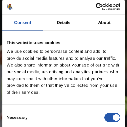
ESTADÍSTICAS DE LA TEMPORADA
MARTIN ZUBIMENDI IBÁÑEZ
Consent
Details
About
¡SOLO PARA USUARIOS
This website uses cookies
REGISTRADOS!
We use cookies to personalise content and ads, to
provide social media features and to analyse our traffic.
We also share information about your use of our site with
Este contenido es solo para los usuarios registrados en
our social media, advertising and analytics partners who
nuestra web.
may combine it with other information that you’ve
Regístrate haciendo clic en el
Login
y disfruta de
provided to them or that they’ve collected from your use
contenido exclusivo para ti.
of their services.
Consent
Necessary
Selection