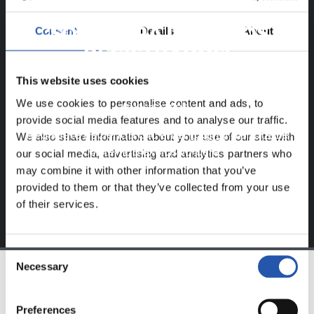
¡SOLO PARA USUARIOS
Consent
Details
About
REGISTRADOS!
This website uses cookies
Este contenido es solo para los usuarios registrados en
We use cookies to personalise content and ads, to
nuestra web.
provide social media features and to analyse our traffic.
Regístrate haciendo clic en el
Login
y disfruta de
We also share information about your use of our site with
contenido exclusivo para ti.
our social media, advertising and analytics partners who
may combine it with other information that you’ve
provided to them or that they’ve collected from your use
of their services.
Consent
Necessary
Selection
EQUIPO
Preferences