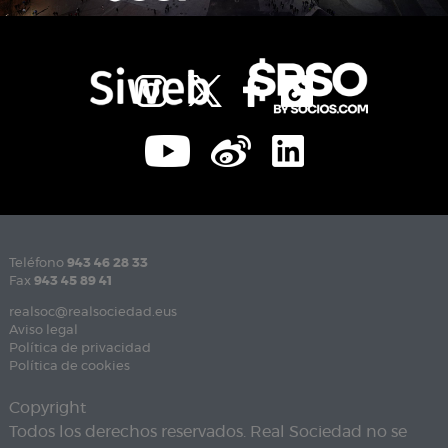
Teléfono
943 46 28 33
Fax
943 45 89 41
realsoc@realsociedad.eus
Aviso legal
Política de privacidad
Política de cookies
Copyright
Todos los derechos reservados. Real Sociedad no se