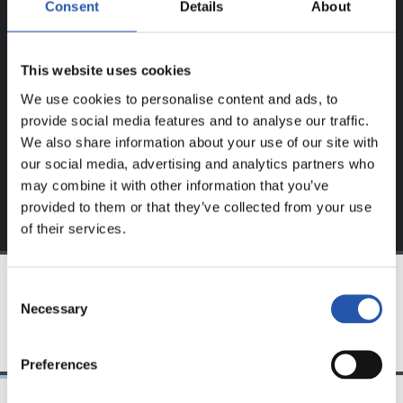
REGISTRADOS!
Consent
Details
About
Este contenido es solo para los usuarios registrados en
This website uses cookies
nuestra web.
We use cookies to personalise content and ads, to
Regístrate haciendo clic en el
Login
y disfruta de
provide social media features and to analyse our traffic.
contenido exclusivo para ti.
We also share information about your use of our site with
our social media, advertising and analytics partners who
may combine it with other information that you’ve
provided to them or that they’ve collected from your use
of their services.
Consent
Necessary
EQUIPO
Selection
Preferences