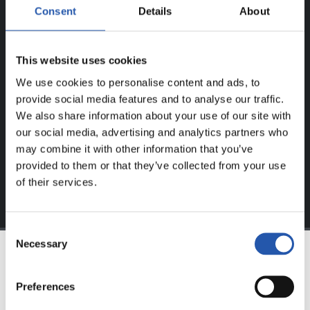
Consent
Details
About
¡SOLO PARA USUARIOS
REGISTRADOS!
This website uses cookies
Este contenido es solo para los usuarios registrados en
We use cookies to personalise content and ads, to
nuestra web.
provide social media features and to analyse our traffic.
We also share information about your use of our site with
Regístrate haciendo clic en el
Login
y disfruta de
our social media, advertising and analytics partners who
contenido exclusivo para ti.
may combine it with other information that you’ve
provided to them or that they’ve collected from your use
of their services.
Consent
Necessary
Selection
EQUIPO
Preferences