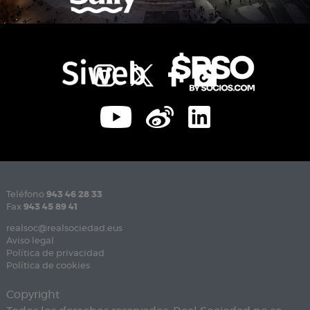
Teléfono
943 46 28 33
Fax
943 45 89 41
realsoc@realsociedad.eus
Aviso legal
Política de privacidad
Política de cookies
Copyright