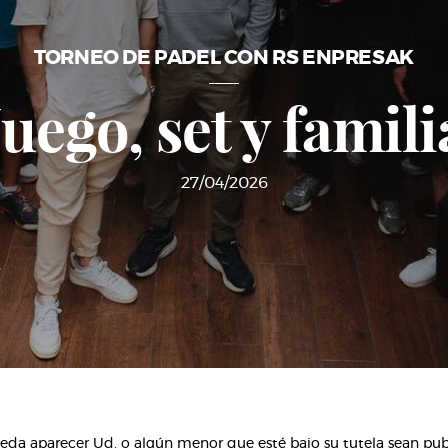
TORNEO DE PADEL CON RS ENPRESAK
Juego, set y famili
27/04/2026
da aparecer Ud. o algún menor que esté bajo su tutela sean publi