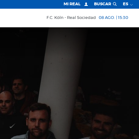
MI REAL
BUSCAR
ES
F.C. Köln
Real Sociedad
08 AGO. | 15:30