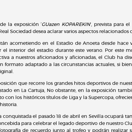
de la exposición ‘
GUazen KOPAREKIN
’, prevista para 
al Sociedad desea aclarar varios aspectos relacionados co
están acometiendo en el Estadio de Anoeta desde hace v
r el interior del estadio durante este verano. Por este mo
tiva a nuestros aficionados y aficionadas, el Club ha di
n formato adaptado a las circunstancias actuales, si bi
iginal.
sición que recorre los grandes hitos deportivos de nuestr
stado en La Cartuja, No obstante, en la exposición tambi
 con los históricos títulos de Liga y la Supercopa, ofrec
historia.
a conquistada el pasado 18 de abril en Sevilla ocupará t
cebida para celebrar el legado deportivo de nuestro Club
otografía de recuerdo junto al trofeo y podrán realizar s