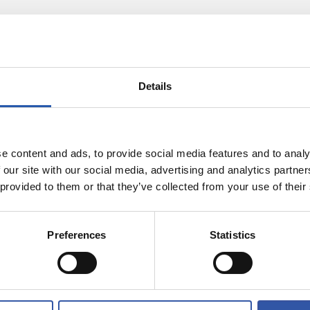
Details
e content and ads, to provide social media features and to analy
28/02/2026
 our site with our social media, advertising and analytics partn
HISTORIA
 provided to them or that they’ve collected from your use of their
stas que han
¡Mil veces Real
o Mundiales?
Preferences
Statistics