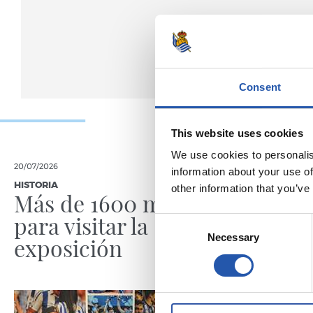
Consent
This website uses cookies
We use cookies to personalis
20/07/2026
11/06/2026
information about your use of
HISTORIA
HISTORIA
other information that you’ve
Más de 1600 motivos
¿Reali
para visitar la
jugad
Consent
Necessary
Selection
exposición