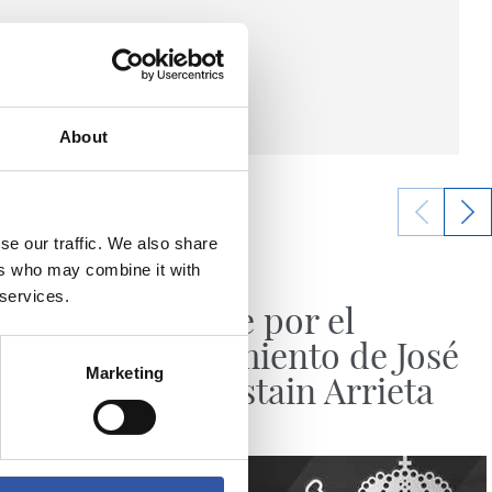
About
se our traffic. We also share
28/09/2025
ers who may combine it with
HISTORIA
 services.
!
Pésame por el
fallecimiento de José
Marketing
Araquistain Arrieta