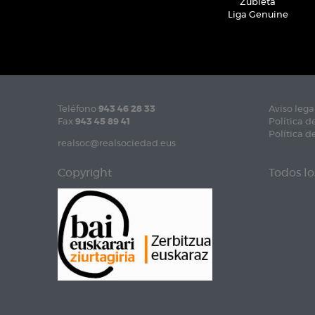
Zubieta
Liga Genuine
Teléfono
943 46 28 33
Aviso lega
Fax
943 45 89 41
Política d
Política d
realsoc@realsociedad.eus
Copyright
Todos lo