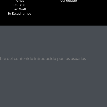
Peñas
Tour guiado
RS Txiki
Fan Wall
Te Escuchamos
le del contenido introducido por los usuarios.