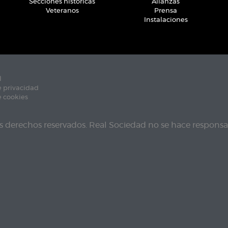
Secciones históricas
Alianzas
Veteranos
Prensa
Instalaciones
l
e privacidad
e cookies
s derechos reservados. Real Sociedad no se hace responsab