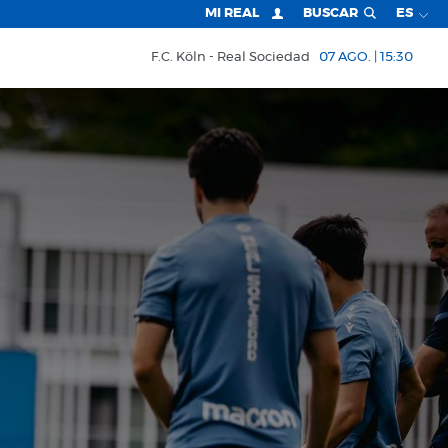
MI REAL
BUSCAR
ES
F.C. Köln
Real Sociedad
07 AGO. | 15:30