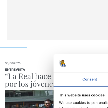
05/08/2026
05/08/2026
ENTREVISTA
ENTRENAMIE
“La Real hace mucho
Afina
Consent
por los jóvenes”
This website uses cookies
We use cookies to personalis