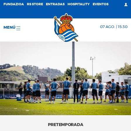
FUNDAZIOA
RS STORE
ENTRADAS
HOSPITALITY
EVENTOS
07 AGO. | 15:30
MENÚ
PRETEMPORADA