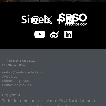
Teléfono
943 46 28 33
Fax
943 45 89 41
realsoc@realsociedad.eus
Aviso legal
Política de privacidad
Política de cookies
Copyright
Todos los derechos reservados. Real Sociedad no se