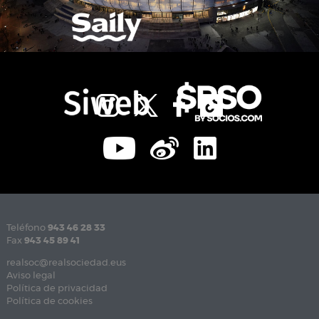
Teléfono
943 46 28 33
Fax
943 45 89 41
realsoc@realsociedad.eus
Aviso legal
Política de privacidad
Política de cookies