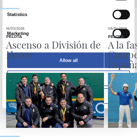
Statistics
16/03/2026
08/04/2021
Marketing
PELOTA
PELOTA
Ascenso a División de
A la fa
Honor
Campe
España
Allow all
Allow selection
Deny