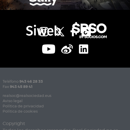
Teléfono
943 46 28 33
Fax
943 45 89 41
realsoc@realsociedad.eus
Aviso legal
Política de privacidad
Política de cookies
Copyright