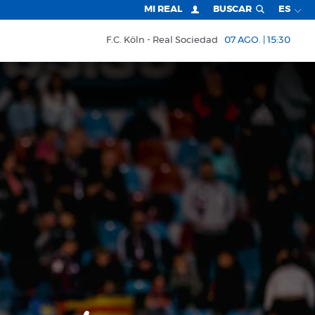
MI REAL
BUSCAR
ES
F.C. Köln
Real Sociedad
07 AGO. | 15:30